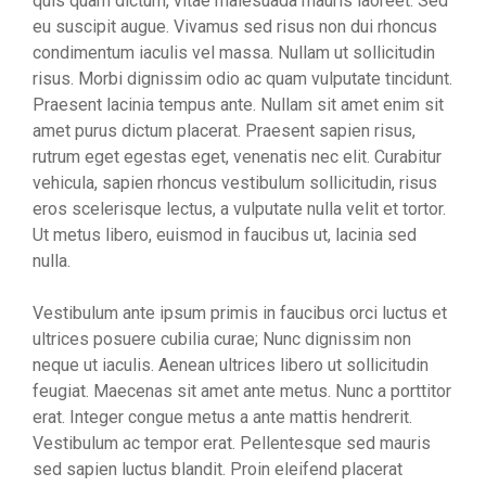
quis quam dictum, vitae malesuada mauris laoreet. Sed
eu suscipit augue. Vivamus sed risus non dui rhoncus
condimentum iaculis vel massa. Nullam ut sollicitudin
risus. Morbi dignissim odio ac quam vulputate tincidunt.
Praesent lacinia tempus ante. Nullam sit amet enim sit
amet purus dictum placerat. Praesent sapien risus,
rutrum eget egestas eget, venenatis nec elit. Curabitur
vehicula, sapien rhoncus vestibulum sollicitudin, risus
eros scelerisque lectus, a vulputate nulla velit et tortor.
Ut metus libero, euismod in faucibus ut, lacinia sed
nulla.
Vestibulum ante ipsum primis in faucibus orci luctus et
ultrices posuere cubilia curae; Nunc dignissim non
neque ut iaculis. Aenean ultrices libero ut sollicitudin
feugiat. Maecenas sit amet ante metus. Nunc a porttitor
erat. Integer congue metus a ante mattis hendrerit.
Vestibulum ac tempor erat. Pellentesque sed mauris
sed sapien luctus blandit. Proin eleifend placerat