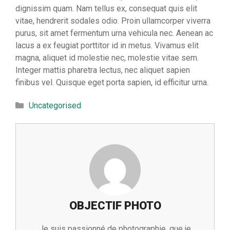
dignissim quam. Nam tellus ex, consequat quis elit
vitae, hendrerit sodales odio. Proin ullamcorper viverra
purus, sit amet fermentum urna vehicula nec. Aenean ac
lacus a ex feugiat porttitor id in metus. Vivamus elit
magna, aliquet id molestie nec, molestie vitae sem.
Integer mattis pharetra lectus, nec aliquet sapien
finibus vel. Quisque eget porta sapien, id efficitur urna.
Catégories
Uncategorised
OBJECTIF PHOTO
Je suis passionné de photographie, que je