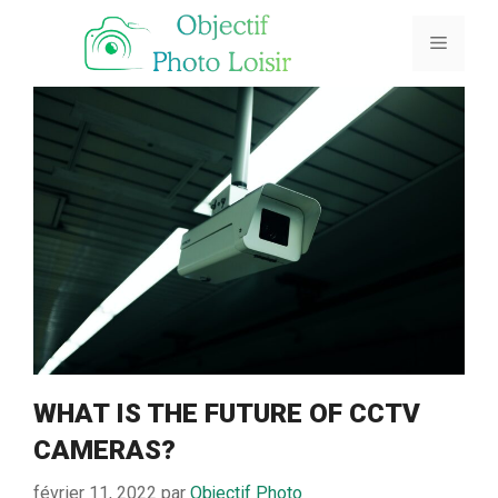
Aller
au
Menu
contenu
WHAT IS THE FUTURE OF CCTV
CAMERAS?
février 11, 2022
par
Objectif Photo